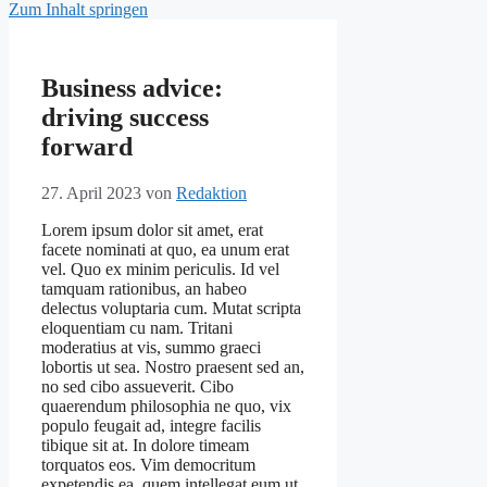
Zum Inhalt springen
Business advice:
driving success
forward
27. April 2023
von
Redaktion
Lorem ipsum dolor sit amet, erat
facete nominati at quo, ea unum erat
vel. Quo ex minim periculis. Id vel
tamquam rationibus, an habeo
delectus voluptaria cum. Mutat scripta
eloquentiam cu nam. Tritani
moderatius at vis, summo graeci
lobortis ut sea. Nostro praesent sed an,
no sed cibo assueverit. Cibo
quaerendum philosophia ne quo, vix
populo feugait ad, integre facilis
tibique sit at. In dolore timeam
torquatos eos. Vim democritum
expetendis ea, quem intellegat eum ut,