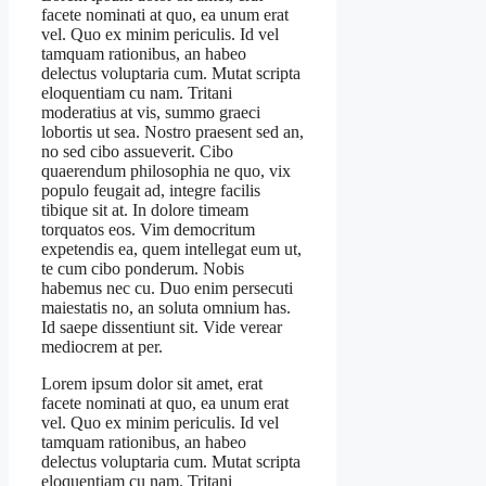
facete nominati at quo, ea unum erat
vel. Quo ex minim periculis. Id vel
tamquam rationibus, an habeo
delectus voluptaria cum. Mutat scripta
eloquentiam cu nam. Tritani
moderatius at vis, summo graeci
lobortis ut sea. Nostro praesent sed an,
no sed cibo assueverit. Cibo
quaerendum philosophia ne quo, vix
populo feugait ad, integre facilis
tibique sit at. In dolore timeam
torquatos eos. Vim democritum
expetendis ea, quem intellegat eum ut,
te cum cibo ponderum. Nobis
habemus nec cu. Duo enim persecuti
maiestatis no, an soluta omnium has.
Id saepe dissentiunt sit. Vide verear
mediocrem at per.
Lorem ipsum dolor sit amet, erat
facete nominati at quo, ea unum erat
vel. Quo ex minim periculis. Id vel
tamquam rationibus, an habeo
delectus voluptaria cum. Mutat scripta
eloquentiam cu nam. Tritani