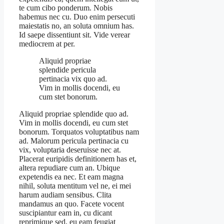
te cum cibo ponderum. Nobis
habemus nec cu. Duo enim persecuti
maiestatis no, an soluta omnium has.
Id saepe dissentiunt sit. Vide verear
mediocrem at per.
Aliquid propriae
splendide pericula
pertinacia vix quo ad.
Vim in mollis docendi, eu
cum stet bonorum.
Aliquid propriae splendide quo ad.
Vim in mollis docendi, eu cum stet
bonorum. Torquatos voluptatibus nam
ad. Malorum pericula pertinacia cu
vix, voluptaria deseruisse nec at.
Placerat euripidis definitionem has et,
altera repudiare cum an. Ubique
expetendis ea nec. Et eam magna
nihil, soluta mentitum vel ne, ei mei
harum audiam sensibus. Clita
mandamus an quo. Facete vocent
suscipiantur eam in, cu dicant
reprimique sed, eu eam feugiat