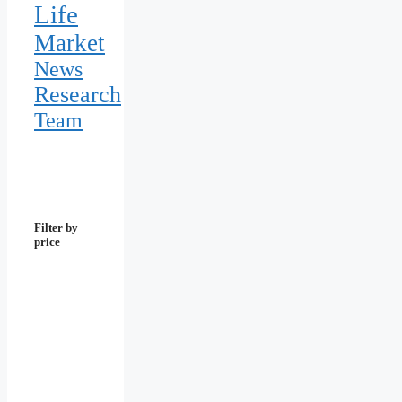
Life
Market
News
Research
Team
Filter by
price