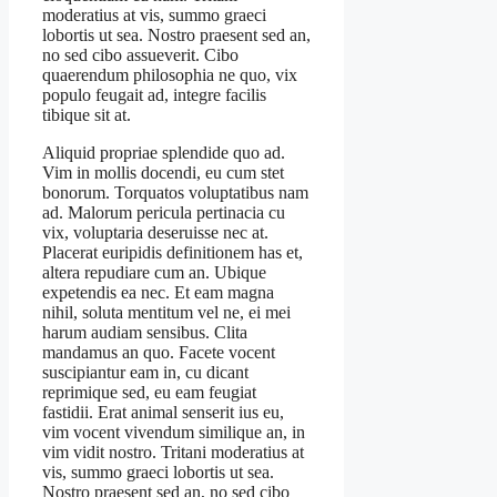
moderatius at vis, summo graeci
lobortis ut sea. Nostro praesent sed an,
no sed cibo assueverit. Cibo
quaerendum philosophia ne quo, vix
populo feugait ad, integre facilis
tibique sit at.
Aliquid propriae splendide quo ad.
Vim in mollis docendi, eu cum stet
bonorum. Torquatos voluptatibus nam
ad. Malorum pericula pertinacia cu
vix, voluptaria deseruisse nec at.
Placerat euripidis definitionem has et,
altera repudiare cum an. Ubique
expetendis ea nec. Et eam magna
nihil, soluta mentitum vel ne, ei mei
harum audiam sensibus. Clita
mandamus an quo. Facete vocent
suscipiantur eam in, cu dicant
reprimique sed, eu eam feugiat
fastidii. Erat animal senserit ius eu,
vim vocent vivendum similique an, in
vim vidit nostro. Tritani moderatius at
vis, summo graeci lobortis ut sea.
Nostro praesent sed an, no sed cibo