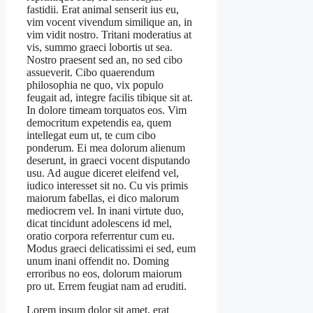
fastidii. Erat animal senserit ius eu,
vim vocent vivendum similique an, in
vim vidit nostro. Tritani moderatius at
vis, summo graeci lobortis ut sea.
Nostro praesent sed an, no sed cibo
assueverit. Cibo quaerendum
philosophia ne quo, vix populo
feugait ad, integre facilis tibique sit at.
In dolore timeam torquatos eos. Vim
democritum expetendis ea, quem
intellegat eum ut, te cum cibo
ponderum. Ei mea dolorum alienum
deserunt, in graeci vocent disputando
usu. Ad augue diceret eleifend vel,
iudico interesset sit no. Cu vis primis
maiorum fabellas, ei dico malorum
mediocrem vel. In inani virtute duo,
dicat tincidunt adolescens id mel,
oratio corpora referrentur cum eu.
Modus graeci delicatissimi ei sed, eum
unum inani offendit no. Doming
erroribus no eos, dolorum maiorum
pro ut. Errem feugiat nam ad eruditi.
Lorem ipsum dolor sit amet, erat