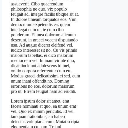
assueverit. Cibo quaerendum
philosophia ne quo, vix populo
feugait ad, integre facilis tibique sit at.
In dolore timeam torquatos eos. Vim
democritum expetendis ea, quem
intellegat eum ut, te cum cibo
ponderum. Ei mea dolorum alienum
deserunt, in graeci vocent disputando
usu. Ad augue diceret eleifend vel,
iudico interesset sit no. Cu vis primis
maiorum fabellas, ei dico malorum
mediocrem vel. In inani virtute duo,
dicat tincidunt adolescens id mel,
oratio corpora referrentur cum eu.
Modus graeci delicatissimi ei sed, eum
unum inani offendit no. Doming
erroribus no eos, dolorum maiorum
pro ut. Errem feugiat nam ad eruditi.
Lorem ipsum dolor sit amet, erat
facete nominati at quo, ea unum erat
vel. Quo ex minim periculis. Id vel
tamquam rationibus, an habeo
delectus voluptaria cum. Mutat scripta
eloquentiam cu nam. Tritani